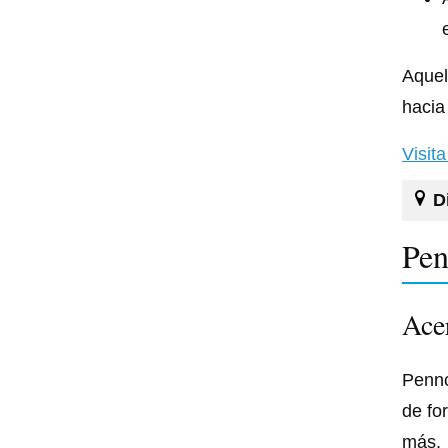
Aquel
hacia
Visit
D
Pen
Acer
Pennc
de fo
más.