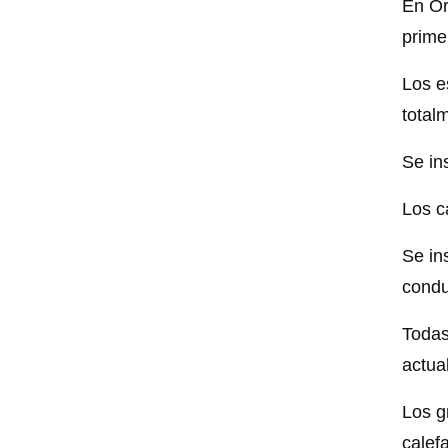
En Or
prime
Los e
total
Se in
Los c
Se in
condu
Todas
actua
Los g
calef