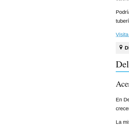
Podrí
tuber
Visit
D
Del
Acer
En De
crecer
La mi