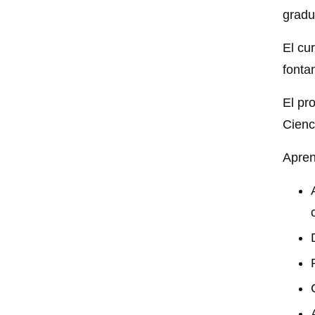
gradu
El cu
fonta
El pr
Cienc
Apren