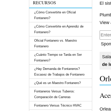
RECURSOS
El si
¿Cómo Convertirte en Oficial
Plumb
Fontanero?
View 
¿Cómo Convertirte en Aprendiz de
Fontanero?
Oficial Fontanero vs. Maestro
Spon
Fontanero
¿Cuánto Tiempo se Tarda en Ser
Sala
Fontanero?
de 
¿Hay Demanda de Fontaneros?
Escasez de Trabajos de Fontanero
Orl
¿Qué es un Maestro Fontanero?
Fontaneros Versus Tuberos:
Acer
Comparación de Carreras
Fontanero Versus Técnico HVAC
Orlea