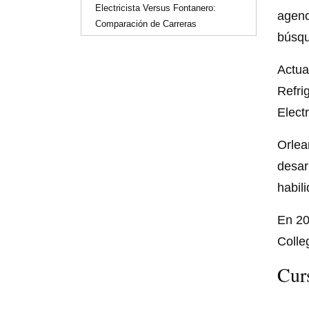
Electricista Versus Fontanero:
agenc
Comparación de Carreras
búsqu
Actua
Refri
Elect
Orlea
desar
habil
En 20
Colle
Cur