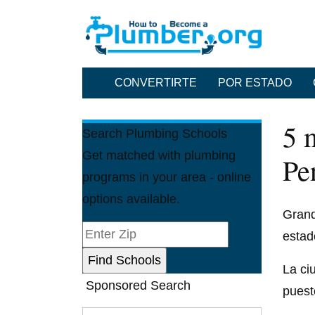
CONVERTIRTE
POR ESTADO
5 
Search Plumbing Schools
Get matched with plumbing
Pe
programs in your area - online
options available.
Grande
estad
La ci
Sponsored Search
puest