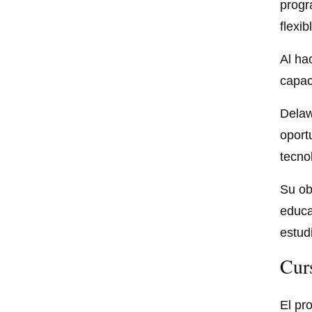
progr
flexi
Al ha
capac
Delaw
oport
tecno
Su ob
educa
estud
Cur
El pr