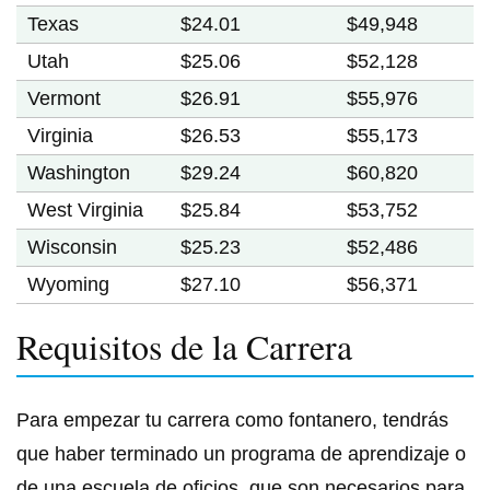
Texas
$24.01
$49,948
Utah
$25.06
$52,128
Vermont
$26.91
$55,976
Virginia
$26.53
$55,173
Washington
$29.24
$60,820
West Virginia
$25.84
$53,752
Wisconsin
$25.23
$52,486
Wyoming
$27.10
$56,371
Requisitos de la Carrera
Para empezar tu carrera como fontanero, tendrás
que haber terminado un programa de aprendizaje o
de una escuela de oficios, que son necesarios para