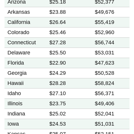
Arizona
$25.18
$52,377
Arkansas
$23.88
$49,676
California
$26.64
$55,419
Colorado
$25.46
$52,960
Connecticut
$27.28
$56,744
Delaware
$25.50
$53,031
Florida
$22.90
$47,623
Georgia
$24.29
$50,528
Hawaii
$28.28
$58,824
Idaho
$27.10
$56,371
Illinois
$23.75
$49,406
Indiana
$25.02
$52,041
Iowa
$24.53
$51,031
Kansas
$25.07
$52,151