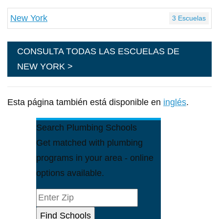
New York
3 Escuelas
CONSULTA TODAS LAS ESCUELAS DE
NEW YORK >
Esta página también está disponible en
inglés
.
Search Plumbing Schools
Get matched with plumbing
programs in your area - online
options available.