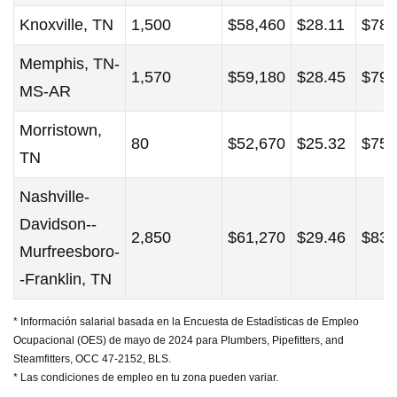
Knoxville, TN
1,500
$58,460
$28.11
$78,
Memphis, TN-
1,570
$59,180
$28.45
$79,
MS-AR
Morristown,
80
$52,670
$25.32
$75,
TN
Nashville-
Davidson--
2,850
$61,270
$29.46
$83,
Murfreesboro-
-Franklin, TN
* Información salarial basada en la Encuesta de Estadísticas de Empleo
Ocupacional (OES) de mayo de 2024 para Plumbers, Pipefitters, and
Steamfitters, OCC 47-2152, BLS.
* Las condiciones de empleo en tu zona pueden variar.