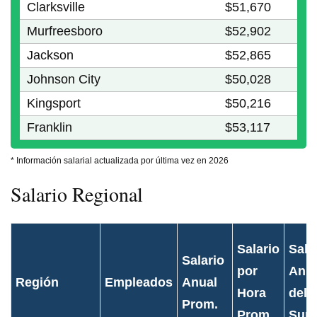
Clarksville
$51,670
Murfreesboro
$52,902
Jackson
$52,865
Johnson City
$50,028
Kingsport
$50,216
Franklin
$53,117
* Información salarial actualizada por última vez en 2026
Salario Regional
Salario
Sala
Salario
por
Anua
Región
Empleados
Anual
Hora
del 
Prom.
Prom.
Supe