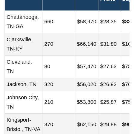
Chattanooga,
660
$58,970
$28.35
$83,
TN-GA
Clarksville,
270
$66,140
$31.80
$103
TN-KY
Cleveland,
80
$57,470
$27.63
$75,
TN
Jackson, TN
320
$56,020
$26.93
$76,
Johnson City,
210
$53,800
$25.87
$75,
TN
Kingsport-
370
$62,150
$29.88
$90,
Bristol, TN-VA