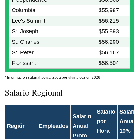
Columbia
$55,987
Lee's Summit
$56,215
St. Joseph
$55,893
St. Charles
$56,290
St. Peter
$56,167
Florissant
$56,504
* Información salarial actualizada por última vez en 2026
Salario Regional
Salario
Salario
Salario
por
Anual d
Región
Empleados
Anual
Hora
10%
Prom.