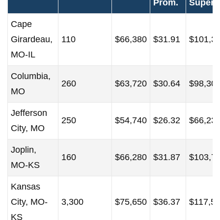
Prom.
Superi
Cape
Girardeau,
110
$66,380
$31.91
$101,3
MO-IL
Columbia,
260
$63,720
$30.64
$98,30
MO
Jefferson
250
$54,740
$26.32
$66,23
City, MO
Joplin,
160
$66,280
$31.87
$103,7
MO-KS
Kansas
City, MO-
3,300
$75,650
$36.37
$117,5
KS