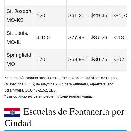
St. Joseph,
120
$61,260
$29.45
$91,72
MO-KS
St. Louis,
4,150
$77,490
$37.26
$113,3
MO-IL
Springfield,
670
$63,980
$30.76
$102,7
MO
* Información salarial basada en la Encuesta de Estadísticas de Empleo
Ocupacional (OES) de mayo de 2024 para Plumbers, Pipefitters, and
Steamfitters, OCC 47-2152, BLS.
* Las condiciones de empleo en tu zona pueden variar.
Escuelas de Fontanería por
Ciudad