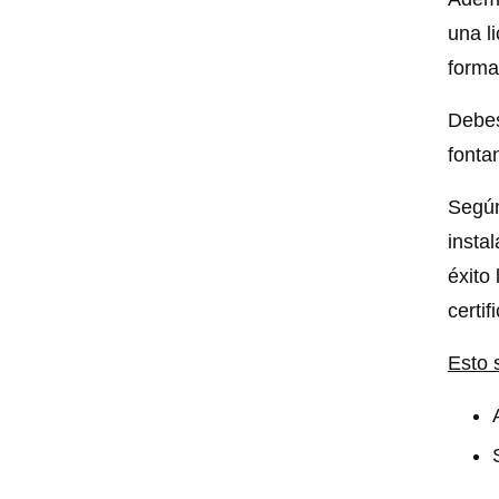
una l
forma
Debes
fonta
Según
insta
éxito
certif
Esto 