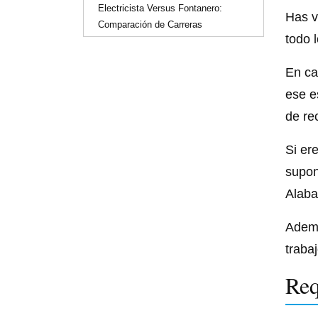
Electricista Versus Fontanero:
Has v
Comparación de Carreras
todo 
En ca
ese e
de re
Si er
supon
Alab
Ademá
traba
Req