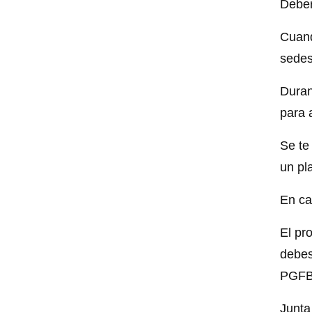
Deber
Cuand
sedes
Duran
para 
Se te
un pl
En ca
El pr
debes
PGFB
Junta