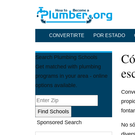
CONVERTIRTE
POR ESTADO
Có
Search Plumbing Schools
Get matched with plumbing
esc
programs in your area - online
options available.
Conve
propi
fonta
Sponsored Search
No só
divers