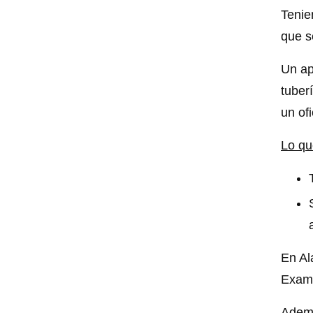
Tenie
que s
Un ap
tuber
un of
Lo qu
En Al
Exami
Ademá