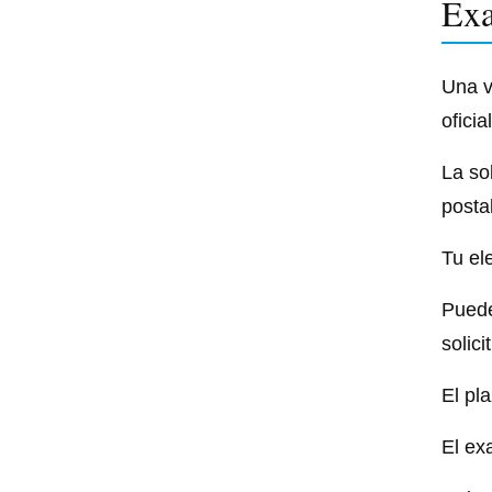
Exa
Una v
oficia
La so
posta
Tu el
Puede
solic
El pl
El ex