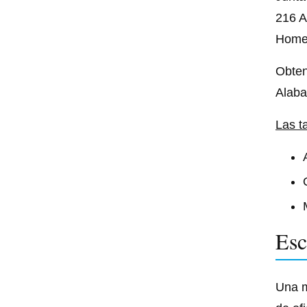
216 A
Home
Obten
Alaba
Las t
Esc
Una m